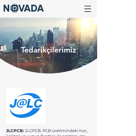
Tedarikçilerimiz
JLCPCB:
JLCPCB, PCB üretimindeki hızı,